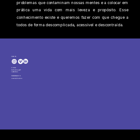
problemas que contaminam nossas mentes e a colocar em 
prática uma vida com mais leveza e propósito. Esse 
conhecimento existe e queremos fazer com que chegue a 
todos de forma descomplicada, acessível e descontraída.
SIGA A ULTRA
ENDEREÇO:
Rua Pedroso Alvarenga, 691 
Itaim Bibi - São Paulo
PEDIDOS DE ORÇAMENTO:
orcamentos@ultravioleta.tv